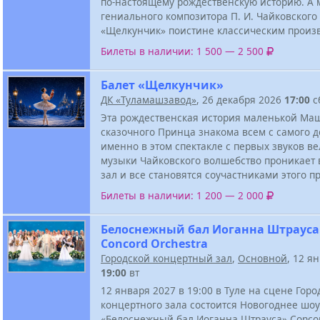
по-настоящему рождественскую историю. А 
гениального композитора П. И. Чайковского
«Щелкунчик» поистине классическим произ
Билеты в наличии: 1 500 — 2 500
Балет «Щелкунчик»
ДК «Туламашзавод»
, 26 декабря 2026
17:00
с
Эта рождественская история маленькой Ма
сказочного Принца знакома всем с самого д
именно в этом спектакле с первых звуков в
музыки Чайковского волшебство проникает 
зал и все становятся соучастниками этого п
Билеты в наличии: 1 200 — 2 000
Белоснежный бал Иоганна Штрауса
Concord Orchestra
Городской концертный зал
,
Основной
, 12 я
19:00
вт
12 января 2027 в 19:00 в Туле на сцене Горо
концертного зала состоится Новогоднее шоу
«Белоснежный бал Иоганна Штрауса» Concor