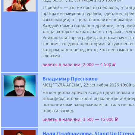
«Превью» — это не просто спектакль, а тан
программа мирового уровня, где танец пре
язык эмоций, а сцена становится зеркалом ч
Каждый номер наполнен драйвом, энергией
танца, которые захватывают с первых секун
Уникальная хореография, авторская музыка
костюмы создают неповторимый художестве
котором танец передаёт то, что невозможно
словами.
Билеты в наличии: 2 000 — 4 500
Владимир Пресняков
МСЦ "ТУЛА-АРЕНА"
, 22 сентября 2026
19:00
в
На концертах артиста всегда царит тёплая 
атмосфера, его легкость исполнения и ман
поклонниками завораживает, а стиль не поз
отвести взгляд.
Билеты в наличии: 3 500 — 15 000
Надя Джабраилова. Stand Up (Стенд