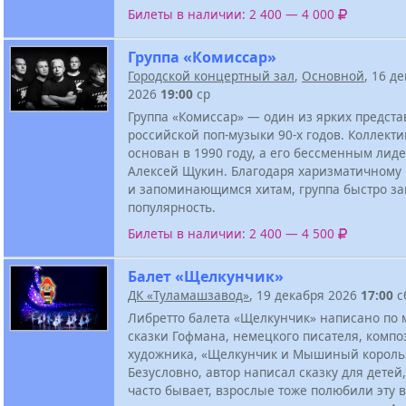
Билеты в наличии: 2 400 — 4 000
Группа «Комиссар»
Городской концертный зал
,
Основной
, 16 д
2026
19:00
ср
Группа «Комиссар» — один из ярких предст
российской поп-музыки 90-х годов. Коллект
основан в 1990 году, а его бессменным лид
Алексей Щукин. Благодаря харизматичному
и запоминающимся хитам, группа быстро з
популярность.
Билеты в наличии: 2 400 — 4 500
Балет «Щелкунчик»
ДК «Туламашзавод»
, 19 декабря 2026
17:00
с
Либретто балета «Щелкунчик» написано по
сказки Гофмана, немецкого писателя, компо
художника, «Щелкунчик и Мышиный король
Безусловно, автор написал сказку для детей,
часто бывает, взрослые тоже полюбили эту