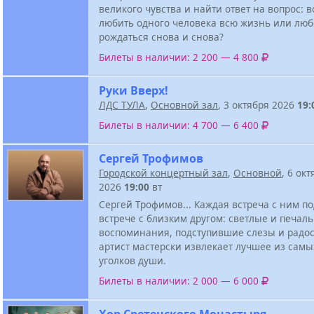
великого чувства и найти ответ на вопрос: 
любить одного человека всю жизнь или люб
рождаться снова и снова?
Билеты в наличии: 2 200 — 4 800
Руки Вверх!
ЛДС ТУЛА
,
Основной зал
, 3 октября 2026
19:
Билеты в наличии: 4 700 — 6 400
Сергей Трофимов
Городской концертный зал
,
Основной
, 6 ок
2026
19:00
вт
Сергей Трофимов... Каждая встреча с ним п
встрече с близким другом: светлые и печал
воспоминания, подступившие слезы и радо
артист мастерски извлекает лучшее из сам
уголков души.
Билеты в наличии: 2 000 — 6 000
Хор Сретенского Монастыря