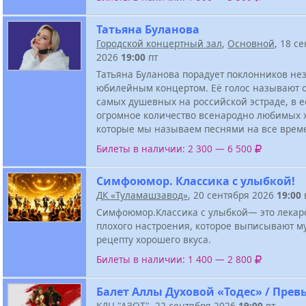
Татьяна Буланова
Городской концертный зал
,
Основной
, 18 с
2026
19:00
пт
Татьяна Буланова порадует поклонников н
юбилейным концертом. Её голос называют 
самых душевных на российской эстраде, в е
огромное количество всенародно любимых х
которые мы называем песнями на все врем
Билеты в наличии: 2 300 — 6 500
Симфоюмор. Классика с улыбкой!
ДК «Туламашзавод»
, 20 сентября 2026
19:00
Симфоюмор.Классика с улыбкой— это лекарс
плохого настроения, которое выписывают м
рецепту хорошего вкуса.
Билеты в наличии: 1 400 — 2 800
Балет Аллы Духовой «Тодес» / Прев
КДЦ "АЗОТ"
, 22 сентября 2026
19:00
вт