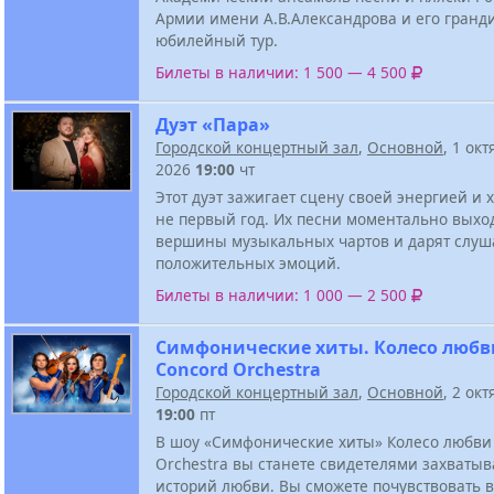
Армии имени А.В.Александрова и его гран
юбилейный тур.
Билеты в наличии: 1 500 — 4 500
Дуэт «Пара»
Городской концертный зал
,
Основной
, 1 ок
2026
19:00
чт
Этот дуэт зажигает сцену своей энергией и
не первый год. Их песни моментально выхо
вершины музыкальных чартов и дарят слуш
положительных эмоций.
Билеты в наличии: 1 000 — 2 500
Симфонические хиты. Колесо любв
Concord Orchestra
Городской концертный зал
,
Основной
, 2 ок
19:00
пт
В шоу «Симфонические хиты» Колесо любви
Orchestra вы станете свидетелями захваты
историй любви. Вы сможете почувствовать в