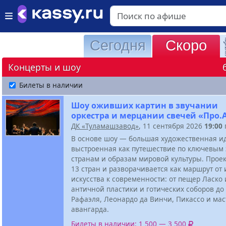
Сегодня
Скоро
Концерты и шоу
Билеты в наличии
Шоу оживших картин в звучании
оркестра и мерцании свечей «Про.
ДК «Туламашзавод»
, 11 сентября 2026
19:00
В основе шоу — большая художественная ид
выстроенная как путешествие по ключевым 
странам и образам мировой культуры. Проек
13 стран и разворачивается как маршрут от 
искусства к современности: от пещер Ласко
античной пластики и готических соборов до
Рафаэля, Леонардо да Винчи, Пикассо и мас
авангарда.
Билеты в наличии: 1 500 — 3 500