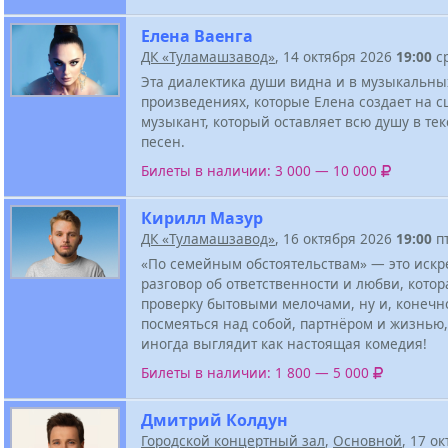
Елена Ваенга
ДК «Туламашзавод»
, 14 октября 2026
19:00
с
Эта диалектика души видна и в музыкальны
произведениях, которые Елена создает на с
музыкант, который оставляет всю душу в тек
песен.
Билеты в наличии: 3 000 — 10 000
Кирилл Мазур
ДК «Туламашзавод»
, 16 октября 2026
19:00
п
«По семейным обстоятельствам» — это иск
разговор об ответственности и любви, котор
проверку бытовыми мелочами, ну и, конечн
посмеяться над собой, партнёром и жизнью,
иногда выглядит как настоящая комедия!
Билеты в наличии: 1 800 — 5 000
Дмитрий Колдун
Городской концертный зал
,
Основной
, 17 о