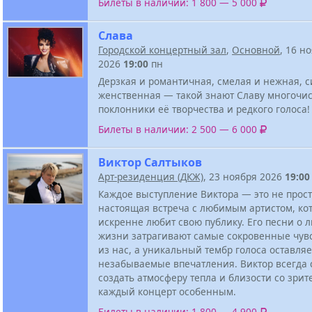
Билеты в наличии: 1 800 — 5 000
Слава
Городской концертный зал
,
Основной
, 16 н
2026
19:00
пн
Дерзкая и романтичная, смелая и нежная, 
женственная — такой знают Славу многочи
поклонники её творчества и редкого голоса!
Билеты в наличии: 2 500 — 6 000
Виктор Салтыков
Арт-резиденция (ДКЖ)
, 23 ноября 2026
19:00
Каждое выступление Виктора — это не прост
настоящая встреча с любимым артистом, ко
искренне любит свою публику. Его песни о 
жизни затрагивают самые сокровенные чувс
из нас, а уникальный тембр голоса оставляе
незабываемые впечатления. Виктор всегда 
создать атмосферу тепла и близости со зрит
каждый концерт особенным.
Билеты в наличии: 1 800 — 4 900