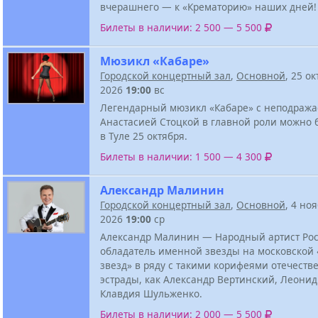
вчерашнего — к «Крематорию» наших дней!
Билеты в наличии: 2 500 — 5 500
Мюзикл «Кабаре»
Городской концертный зал
,
Основной
, 25 о
2026
19:00
вс
Легендарный мюзикл «Кабаре» с неподраж
Анастасией Стоцкой в главной роли можно 
в Туле 25 октября.
Билеты в наличии: 1 500 — 4 300
Александр Малинин
Городской концертный зал
,
Основной
, 4 но
2026
19:00
ср
Александр Малинин — Народный артист Рос
обладатель именной звезды на московской
звезд» в ряду с такими корифеями отечеств
эстрады, как Александр Вертинский, Леонид
Клавдия Шульженко.
Билеты в наличии: 2 000 — 5 500