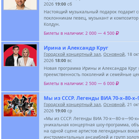
2026
19:00
сб
Настоящий музыкальный подарок подарит 
поклонникам певец, музыкант и композито
Колдун.
Билеты в наличии: 2 000 — 4 500
Ирина и Александр Круг
Городской концертный зал
,
Основной
, 18 о
2026
18:00
вс
Новая программа Ирины и Александра Круг 
преемственность поколений и семейные це
Билеты в наличии: 2 500 — 6 000
Мы из СССР. Легенды ВИА 70-х–80-х–
Городской концертный зал
,
Основной
, 21 о
2026
19:00
ср
«Мы из СССР. Легенды ВИА 70-х—80-х—90-х
уникальная концертная шоу-программа, о
на одной сцене артистов легендарных вока
инструментальных ансамблей и групп золот