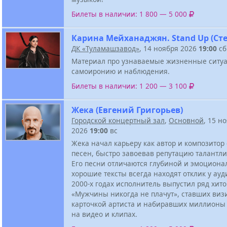
Билеты в наличии: 1 800 — 5 000
Карина Мейханаджян. Stand Up (Ст
ДК «Туламашзавод»
, 14 ноября 2026
19:00
сб
Материал про узнаваемые жизненные ситу
самоиронию и наблюдения.
Билеты в наличии: 1 200 — 3 100
Жека (Евгений Григорьев)
Городской концертный зал
,
Основной
, 15 н
2026
19:00
вс
Жека начал карьеру как автор и композитор
песен, быстро завоевав репутацию талантли
Его песни отличаются глубиной и эмоциона
хорошие тексты всегда находят отклик у ауд
2000-х годах исполнитель выпустил ряд хитов
«Мужчины никогда не плачут», ставших виз
карточкой артиста и набиравших миллионы
на видео и клипах.