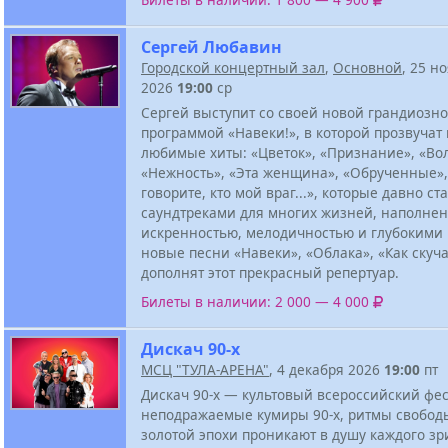
Сергей Любавин
Городской концертный зал
,
Основной
, 25 н
2026
19:00
ср
Сергей выступит со своей новой грандиозн
программой «Навеки!», в которой прозвучат
любимые хиты: «Цветок», «Признание», «Во
«Нежность», «Эта женщина», «Обрученные»,
говорите, кто мой враг...», которые давно ст
саундтреками для многих жизней, наполне
искренностью, мелодичностью и глубокими 
новые песни «Навеки», «Облака», «Как скуч
дополнят этот прекрасный репертуар.
Билеты в наличии: 2 000 — 4 000
Дискач 90-х
МСЦ "ТУЛА-АРЕНА"
, 4 декабря 2026
19:00
пт
Дискач 90-х — культовый всероссийский фес
неподражаемые кумиры 90-х, ритмы свобод
золотой эпохи проникают в душу каждого зр