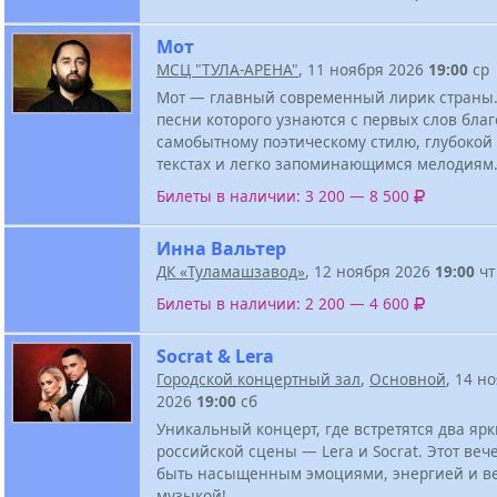
Мот
МСЦ "ТУЛА-АРЕНА"
, 11 ноября 2026
19:00
ср
Мот — главный современный лирик страны. 
песни которого узнаются с первых слов бла
самобытному поэтическому стилю, глубокой
текстах и легко запоминающимся мелодиям
Билеты в наличии: 3 200 — 8 500
Инна Вальтер
ДК «Туламашзавод»
, 12 ноября 2026
19:00
чт
Билеты в наличии: 2 200 — 4 600
Socrat & Lera
Городской концертный зал
,
Основной
, 14 н
2026
19:00
сб
Уникальный концерт, где встретятся два ярк
российской сцены — Lera и Socrat. Этот веч
быть насыщенным эмоциями, энергией и в
музыкой!