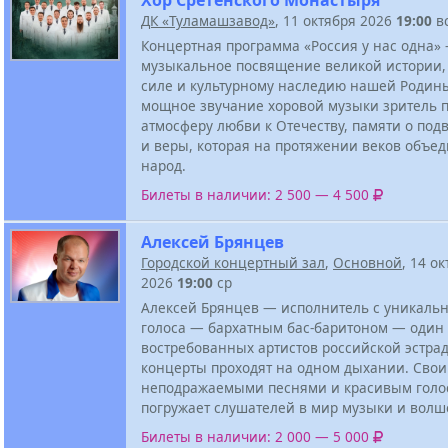
ДК «Туламашзавод»
, 11 октября 2026
19:00
в
Концертная программа «Россия у нас одна» 
музыкальное посвящение великой истории,
силе и культурному наследию нашей Родины
мощное звучание хоровой музыки зритель п
атмосферу любви к Отечеству, памяти о под
и веры, которая на протяжении веков объе
народ.
Билеты в наличии: 2 500 — 4 500
Алексей Брянцев
Городской концертный зал
,
Основной
, 14 о
2026
19:00
ср
Алексей Брянцев — исполнитель с уникаль
голоса — бархатным бас-баритоном — один
востребованных артистов российской эстрад
концерты проходят на одном дыхании. Сво
неподражаемыми песнями и красивым голо
погружает слушателей в мир музыки и волш
Билеты в наличии: 2 000 — 5 000