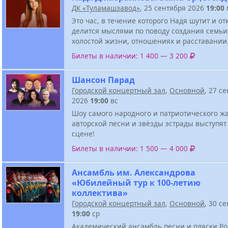
ДК «Туламашзавод»
, 25 сентября 2026
19:00
Это час, в течение которого Надя шутит и о
делится мыслями по поводу создания семьи,
холостой жизни, отношениях и расставании
Билеты в наличии: 1 400 — 3 200
Шансон Парад
Городской концертный зал
,
Основной
, 27 с
2026
19:00
вс
Шоу самого народного и патриотического ж
авторской песни и звёзды эстрады выступят
сцене!
Билеты в наличии: 1 500 — 4 000
Ансамбль им. Александрова
«Юбилейный тур к 100-летию
коллектива»
Городской концертный зал
,
Основной
, 30 с
19:00
ср
Академический ансамбль песни и пляски Р