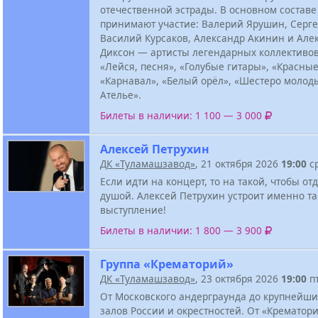
отечественной эстрады. В основном состав
принимают участие: Валерий Ярушин, Серге
Василий Курсаков, Александр Акинин и Але
Диксон — артисты легендарных коллективов
«Лейся, песня», «Голубые гитары», «Красные
«Карнавал», «Белый орёл», «Шестеро молоды
Ателье».
Билеты в наличии: 1 100 — 3 000
Алексей Петрухин
ДК «Туламашзавод»
, 21 октября 2026
19:00
с
Если идти на концерт, то на такой, чтобы от
душой. Алексей Петрухин устроит именно та
выступление!
Билеты в наличии: 1 800 — 3 900
Группа «Крематорий»
ДК «Туламашзавод»
, 23 октября 2026
19:00
п
От Московского андерграунда до крупнейш
залов России и окрестностей. От «Крематор