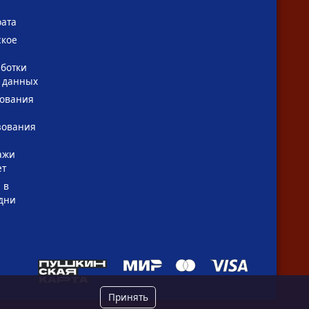
рата
ское
ботки
 данных
зования
зования
ажи
ет
 в
дни
Принять