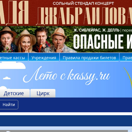
етные кассы
Учреждения
Правила продажи билетов
Прав
Детские
Цирк
Найти