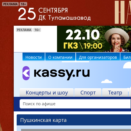
РЕКЛАМА
18+
РЕКЛАМА
РЕКЛАМА
РЕКЛАМА
РЕКЛАМА
РЕКЛАМА
16+
18+
12+
18+
12+
Новости
О компании
Для организаторов
Бил
Концерты и шоу
Спорт
Театр
Пушкинская карта