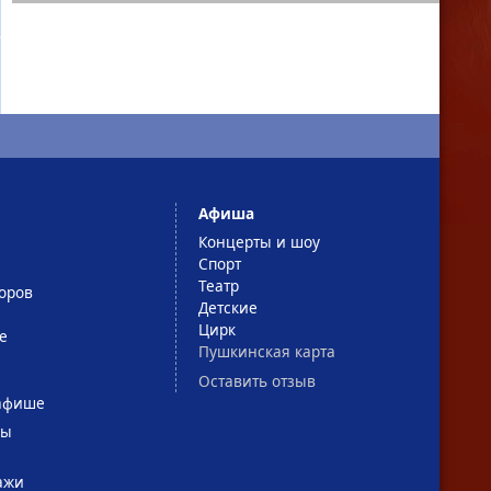
Афиша
Концерты и шоу
Спорт
Театр
оров
Детские
Цирк
е
Пушкинская карта
Оставить отзыв
афише
сы
ажи